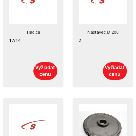
Hadica
Nástavec D 200
17/14
2
Vyžiadať
Vyžiadať
cenu
cenu