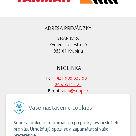
ADRESA PREVÁDZKY
SNAP s.r.o.
Zvolenská cesta 25
963 01 Krupina
INFOLINKA
Tel:
+421 905 333 581
,
045/5511 526
E-mail:
snap@snap.sk
Vaše nastavenie cookies
KONTAKTY
Po-Pi: 7 – 15.30 hod
Súbory cookie nám pomáhajú pri poskytovaní služieb
Po tel. dohovore aj mimo
pre vás. Umožňujú spoznať a zapamätať si vaše
otváracích hodín
preferencie.