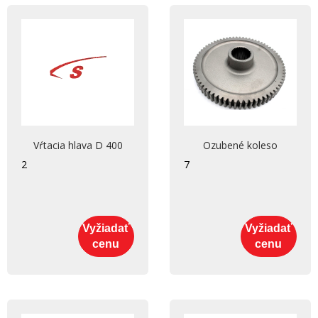
Vŕtacia hlava D 400
Ozubené koleso
2
7
Vyžiadať
Vyžiadať
cenu
cenu