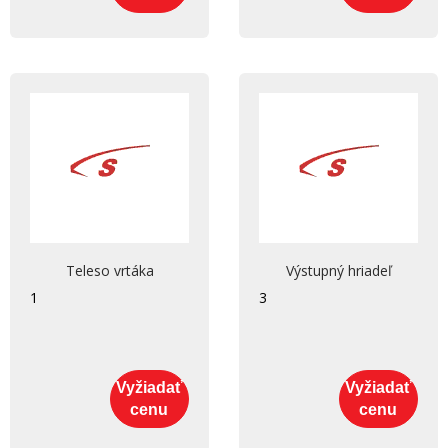
Teleso vrtáka
Výstupný hriadeľ
1
3
Vyžiadať
Vyžiadať
cenu
cenu