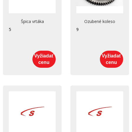
Špica vrtáka
Ozubené koleso
5
9
Vyžiadať
Vyžiadať
cenu
cenu