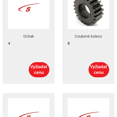
Držiak
Ozubené koleso
4
8
Vyžiadať
Vyžiadať
cenu
cenu