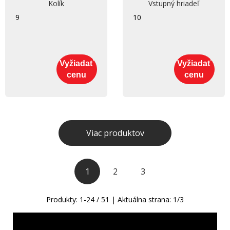
Kolík
Vstupný hriadeľ
9
10
Vyžiadať
Vyžiadať
cenu
cenu
Viac produktov
1
2
3
Produkty:
1
-
24
/
51
| Aktuálna strana:
1
/
3