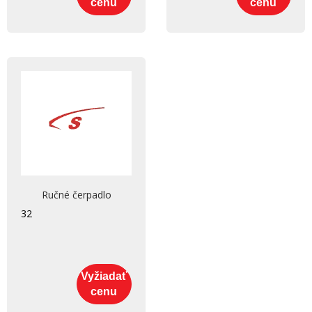
cenu
cenu
Ručné čerpadlo
32
Vyžiadať
cenu