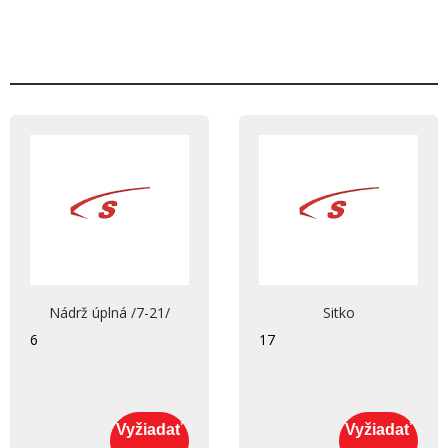
Nádrž úplná /7-21/
Sitko
6
17
Vyžiadať
Vyžiadať