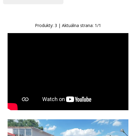
Produkty:
3
| Aktuálna strana:
1
/
1