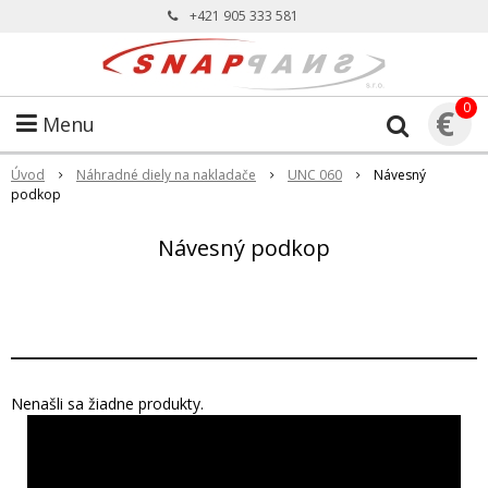
+421 905 333 581
0
€
Menu
Úvod
Náhradné diely na nakladače
UNC 060
Návesný
podkop
Návesný podkop
Nenašli sa žiadne produkty.