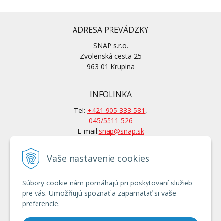
ADRESA PREVÁDZKY
SNAP s.r.o.
Zvolenská cesta 25
963 01 Krupina
INFOLINKA
Tel:
+421 905 333 581
,
045/5511 526
E-mail:
snap@snap.sk
Vaše nastavenie cookies
KONTAKTY
Po-Pi: 7 – 15.30 hod
Súbory cookie nám pomáhajú pri poskytovaní služieb
Po tel. dohovore aj mimo
pre vás. Umožňujú spoznať a zapamätať si vaše
otváracích hodín
preferencie.
Používanie cookies