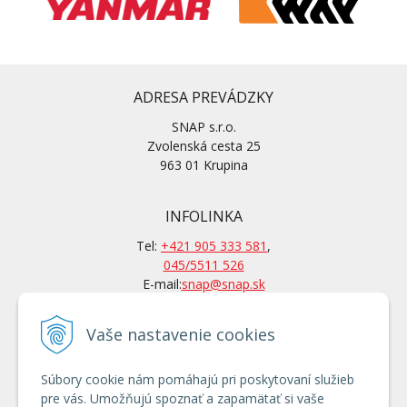
ADRESA PREVÁDZKY
SNAP s.r.o.
Zvolenská cesta 25
963 01 Krupina
INFOLINKA
Tel:
+421 905 333 581
,
045/5511 526
E-mail:
snap@snap.sk
Vaše nastavenie cookies
KONTAKTY
Po-Pi: 7 – 15.30 hod
Súbory cookie nám pomáhajú pri poskytovaní služieb
Po tel. dohovore aj mimo
pre vás. Umožňujú spoznať a zapamätať si vaše
otváracích hodín