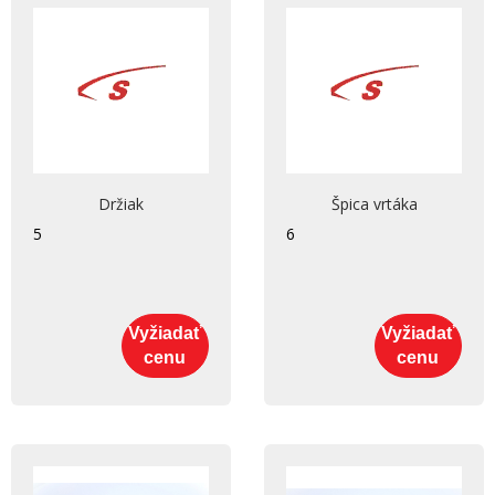
Držiak
Špica vrtáka
5
6
Vyžiadať
Vyžiadať
cenu
cenu