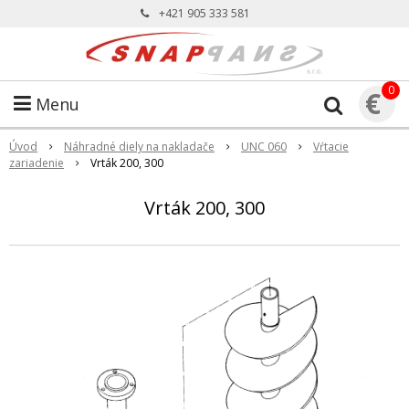
+421 905 333 581
0
€
Menu
Úvod
Náhradné diely na nakladače
UNC 060
Vŕtacie
zariadenie
Vrták 200, 300
Vrták 200, 300