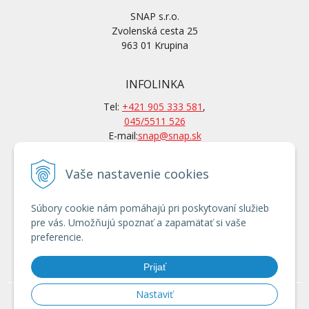
SNAP s.r.o.
Zvolenská cesta 25
963 01 Krupina
INFOLINKA
Tel:
+421 905 333 581
,
045/5511 526
E-mail:
snap@snap.sk
Vaše nastavenie cookies
KONTAKTY
Po-Pi: 7 – 15.30 hod
Súbory cookie nám pomáhajú pri poskytovaní služieb
Po tel. dohovore aj mimo
pre vás. Umožňujú spoznať a zapamätať si vaše
otváracích hodín
preferencie.
Používanie cookies
Prijať
Nastaviť
© 2026 Locust 752 753 853 903 1203 a UNC nakladače - SNAP, s.r.o., čelné
nakladače, náhradné diely a prídavné zariadenia •
tvorba eshopu cez