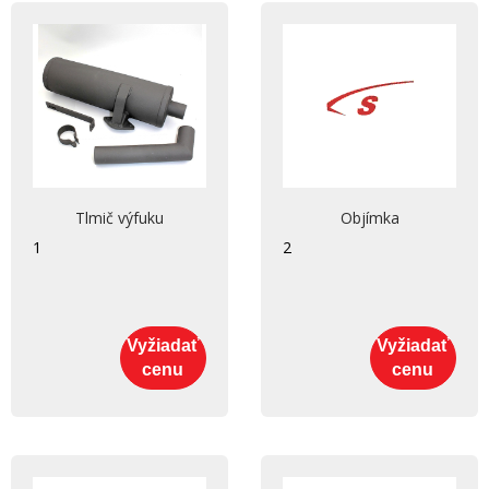
Tlmič výfuku
Objímka
1
2
Vyžiadať
Vyžiadať
cenu
cenu