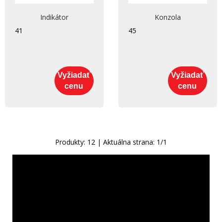
Indikátor
Konzola
41
45
Vyžiadať
Vyžiadať
cenu
cenu
Produkty:
12
| Aktuálna strana:
1
/
1