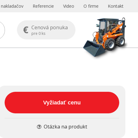
s nakladačov
Referencie
Video
O firme
Kontakt
€
Cenová ponuka
pre
0
ks
Vyžiadať cenu
Otázka na produkt