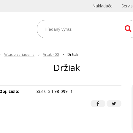
Nakladače
Servi
Vŕtacie zariadenie
Vrták 400
Držiak
Držiak
Obj. číslo:
533-0-34-98-099 -1