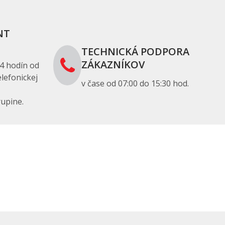
NT
TECHNICKÁ PODPORA
ZÁKAZNÍKOV
4 hodín od
lefonickej
v čase od 07:00 do 15:30 hod.
upine.