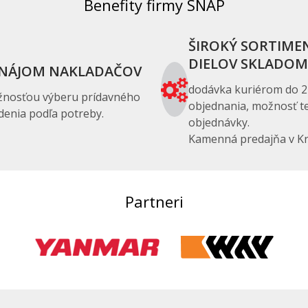
Benefity firmy SNAP
ŠIROKÝ SORTIME
DIELOV SKLADOM
NÁJOM NAKLADAČOV
dodávka kuriérom do 2
žnosťou výberu prídavného
objednania, možnosť te
denia podľa potreby.
objednávky.
Kamenná predajňa v Kr
Partneri