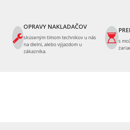
OPRAVY NAKLADAČOV
PRE
skúseným tímom technikov u nás
s mo
na dielni, alebo výjazdom u
zaria
zákazníka.