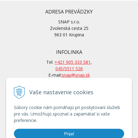
ADRESA PREVÁDZKY
SNAP s.r.o.
Zvolenská cesta 25
963 01 Krupina
INFOLINKA
Tel:
+421 905 333 581
,
045/5511 526
E-mail:
snap@snap.sk
Vaše nastavenie cookies
KONTAKTY
Po-Pi: 7 – 15.30 hod
Súbory cookie nám pomáhajú pri poskytovaní služieb
Po tel. dohovore aj mimo
pre vás. Umožňujú spoznať a zapamätať si vaše
otváracích hodín
preferencie.
Používanie cookies
Prijať