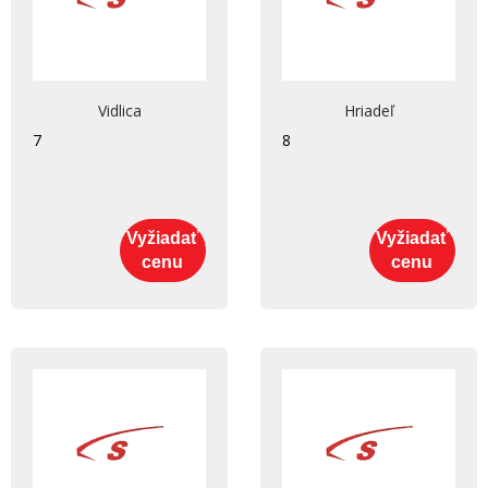
Vidlica
Hriadeľ
7
8
Vyžiadať
Vyžiadať
cenu
cenu