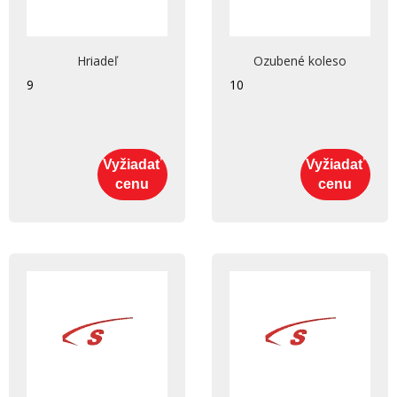
Hriadeľ
Ozubené koleso
9
10
Vyžiadať
Vyžiadať
cenu
cenu