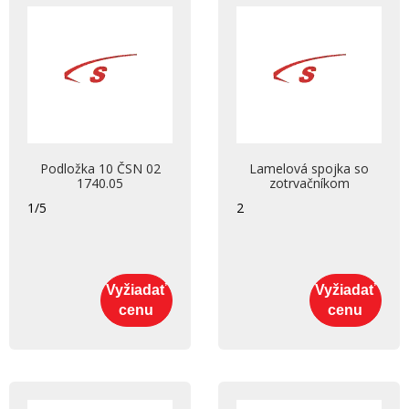
Podložka 10 ČSN 02
Lamelová spojka so
1740.05
zotrvačníkom
1/5
2
Vyžiadať
Vyžiadať
cenu
cenu