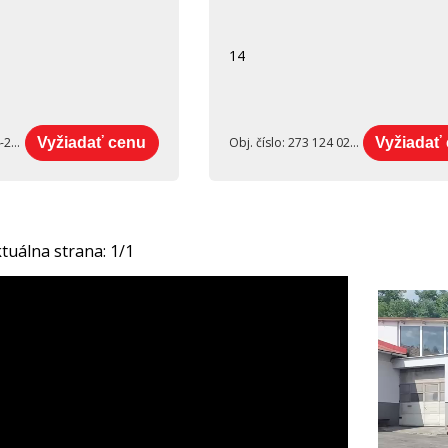
14
0-2
Vyžiadať cenu
Obj. číslo:
273 124 025 210
Vyžiadať
tuálna strana:
1
/
1