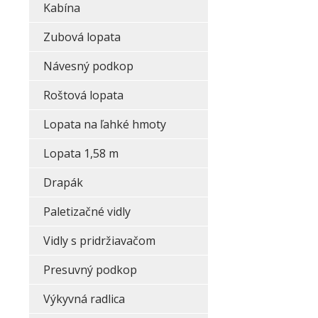
Kabína
Zubová lopata
Návesný podkop
Roštová lopata
Lopata na ľahké hmoty
Lopata 1,58 m
Drapák
Paletizačné vidly
Vidly s pridržiavačom
Presuvný podkop
Výkyvná radlica