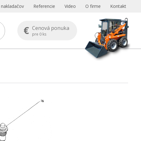
s nakladačov
Referencie
Video
O firme
Kontakt
€
Cenová ponuka
pre
0
ks