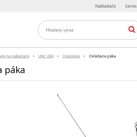
Nakladače
Servi
ely na nakladače
UNC 060
Ovládanie
Ovládacia páka
a páka