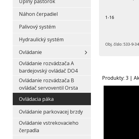
Úplný pastorok
Náhon čerpadiel
1-16
Palivový systém
Hydraulický systém
Obj. číslo:
533-9-34-21-55
Ovládanie
Ovládanie rozvádzača A
bardejovský ovládač DO4
Produkty:
3
| Ak
Ovládanie rozvádzača B
ovládač servoventil Orsta
Ovládacia páka
Ovládanie parkovacej brzdy
Ovládanie vstrekovacieho
čerpadla