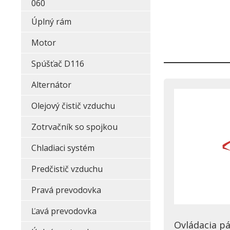
060
Úplný rám
Motor
Spúšťač D116
Alternátor
Olejový čistič vzduchu
Zotrvačník so spojkou
Chladiaci systém
Predčistič vzduchu
Pravá prevodovka
Ľavá prevodovka
Ovládacia p