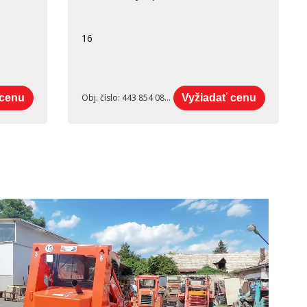
16
 cenu
Obj. číslo:
443 854 085 001
Vyžiadať cenu