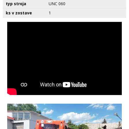
typ stroja
UNC 060
ks v zostave
1