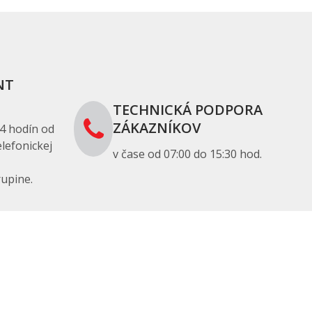
NT
TECHNICKÁ PODPORA
ZÁKAZNÍKOV
4 hodín od
lefonickej
v čase od 07:00 do 15:30 hod.
upine.