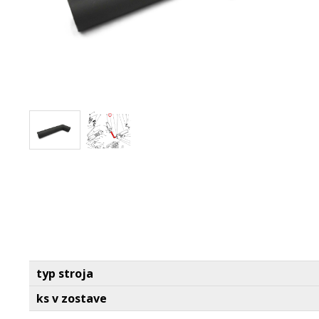
typ stroja
ks v zostave