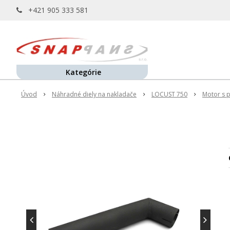
+421 905 333 581
Kategórie
Úvod
Náhradné diely na nakladače
LOCUST 750
Motor s 