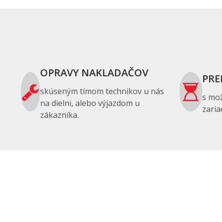
OPRAVY NAKLADAČOV
PRE
skúseným tímom technikov u nás
s mo
na dielni, alebo výjazdom u
zaria
zákazníka.