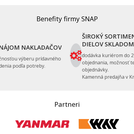
Benefity firmy SNAP
ŠIROKÝ SORTIME
DIELOV SKLADOM
NÁJOM NAKLADAČOV
dodávka kuriérom do 2
žnosťou výberu prídavného
objednania, možnosť te
denia podľa potreby.
objednávky.
Kamenná predajňa v Kr
Partneri