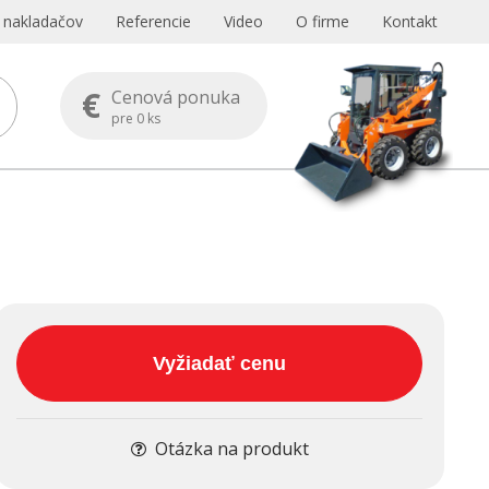
s nakladačov
Referencie
Video
O firme
Kontakt
€
Cenová ponuka
pre
0
ks
Vyžiadať cenu
Otázka na produkt