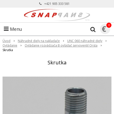
+421 905 333 581
0
€
Menu
Úvod
Náhradné diely na nakladače
UNC 060 náhradné diely
Ovládanie
Ovládanie rozvádzača B ovládač servoventil Orsta
Skrutka
Skrutka