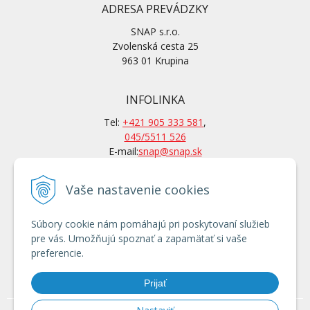
ADRESA PREVÁDZKY
SNAP s.r.o.
Zvolenská cesta 25
963 01 Krupina
INFOLINKA
Tel:
+421 905 333 581
,
045/5511 526
E-mail:
snap@snap.sk
Vaše nastavenie cookies
KONTAKTY
Po-Pi: 7 – 15.30 hod
Súbory cookie nám pomáhajú pri poskytovaní služieb
Po tel. dohovore aj mimo
pre vás. Umožňujú spoznať a zapamätať si vaše
otváracích hodín
preferencie.
Používanie cookies
Prijať