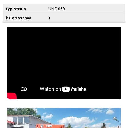
typ stroja
UNC 060
ks v zostave
1