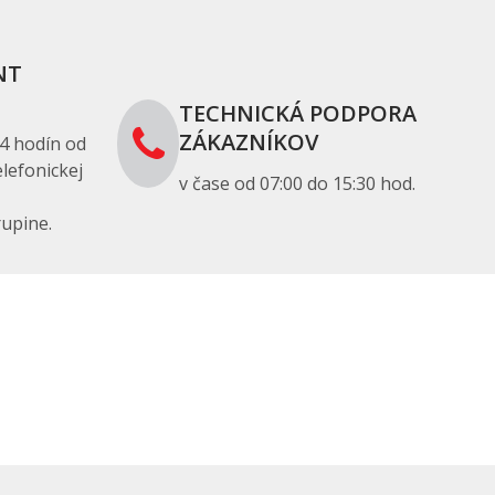
NT
TECHNICKÁ PODPORA
ZÁKAZNÍKOV
4 hodín od
lefonickej
v čase od 07:00 do 15:30 hod.
upine.