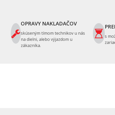
OPRAVY NAKLADAČOV
PRE
skúseným tímom technikov u nás
s mo
na dielni, alebo výjazdom u
zaria
zákazníka.