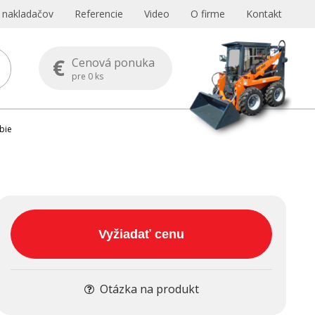
s nakladačov
Referencie
Video
O firme
Kontakt
€
Cenová ponuka
pre
0
ks
bie
Vyžiadať cenu
Otázka na produkt