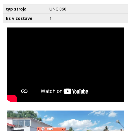
typ stroja
UNC 060
ks v zostave
1