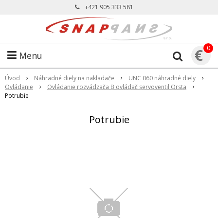
+421 905 333 581
0
€
Menu
Úvod
Náhradné diely na nakladače
UNC 060 náhradné diely
Ovládanie
Ovládanie rozvádzača B ovládač servoventil Orsta
Potrubie
Potrubie