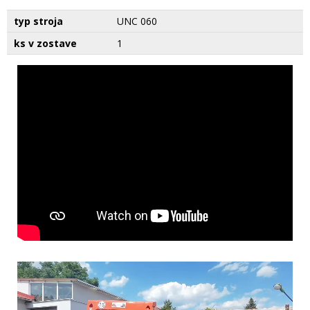
typ stroja
UNC 060
ks v zostave
1