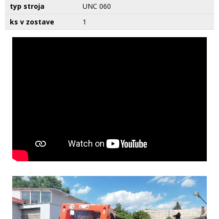
typ stroja
UNC 060
ks v zostave
1