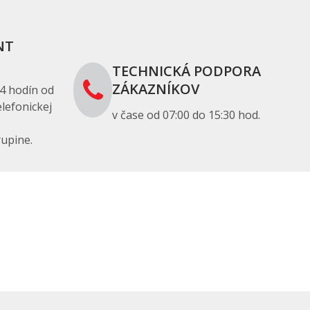
NT
TECHNICKÁ PODPORA
ZÁKAZNÍKOV
4 hodín od
lefonickej
v čase od 07:00 do 15:30 hod.
upine.