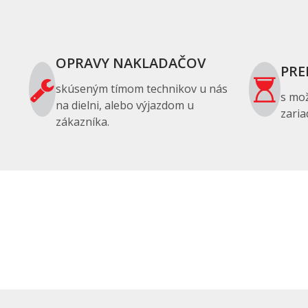
OPRAVY NAKLADAČOV
PRE
skúseným tímom technikov u nás
s mo
na dielni, alebo výjazdom u
zaria
zákazníka.