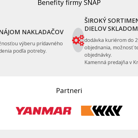
Benefity firmy SNAP
ŠIROKÝ SORTIME
DIELOV SKLADOM
NÁJOM NAKLADAČOV
dodávka kuriérom do 2
žnosťou výberu prídavného
objednania, možnosť te
denia podľa potreby.
objednávky.
Kamenná predajňa v Kr
Partneri