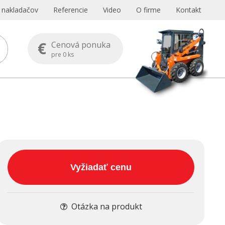
s nakladačov
Referencie
Video
O firme
Kontakt
€
Cenová ponuka
pre
0
ks
Vyžiadať cenu
Otázka na produkt