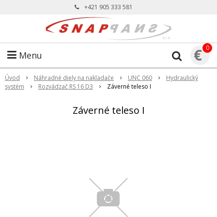
+421 905 333 581
0
€
Menu
Úvod
Náhradné diely na nakladače
UNC 060
Hydraulický
systém
Rozvádzač RS 16 D3
Záverné teleso I
Záverné teleso I