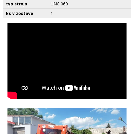
typ stroja
UNC 060
ks v zostave
1