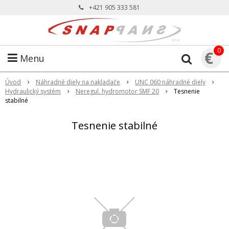
+421 905 333 581
0
€
Menu
Úvod
Náhradné diely na nakladače
UNC 060 náhradné diely
Hydraulický systém
Neregul. hydromotor SMF 20
Tesnenie
stabilné
Tesnenie stabilné