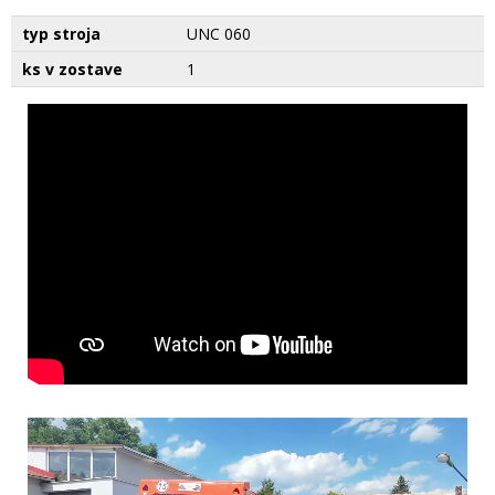
typ stroja
UNC 060
ks v zostave
1