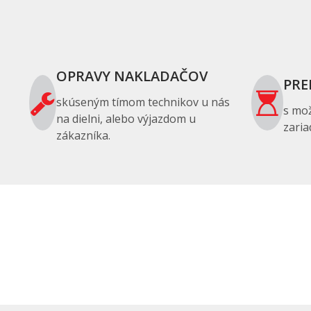
OPRAVY NAKLADAČOV
PRE
skúseným tímom technikov u nás
s mo
na dielni, alebo výjazdom u
zaria
zákazníka.