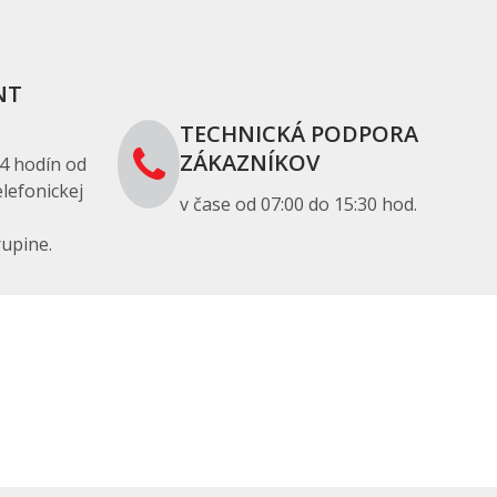
NT
TECHNICKÁ PODPORA
ZÁKAZNÍKOV
4 hodín od
lefonickej
v čase od 07:00 do 15:30 hod.
upine.