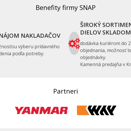
Benefity firmy SNAP
ŠIROKÝ SORTIME
DIELOV SKLADOM
NÁJOM NAKLADAČOV
dodávka kuriérom do 2
žnosťou výberu prídavného
objednania, možnosť te
denia podľa potreby.
objednávky.
Kamenná predajňa v Kr
Partneri