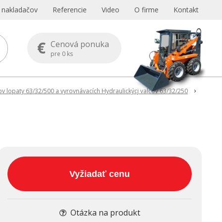
s nakladačov
Referencie
Video
O firme
Kontakt
€
Cenová ponuka
pre
0
ks
ov lopaty 63/32/500 a vyrovnávacích Hydraulickýcj valcov 63/32/250
Vyžiadať cenu
Otázka na produkt