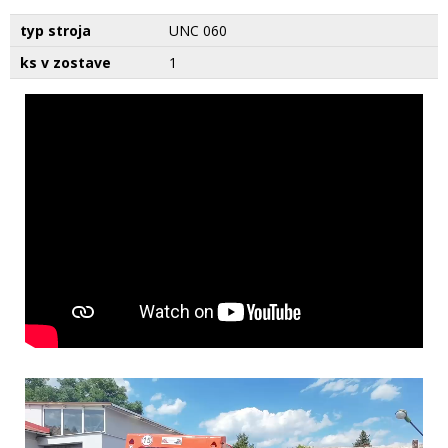
typ stroja
UNC 060
ks v zostave
1