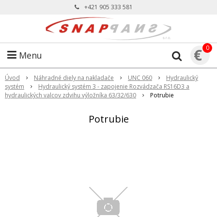
+421 905 333 581
0
€
Menu
Úvod
Náhradné diely na nakladače
UNC 060
Hydraulický
systém
Hydraulický systém 3 - zapojenie Rozvádzača RS16D3 a
hydraulických valcov zdvihu výložníka 63/32/630
Potrubie
Potrubie