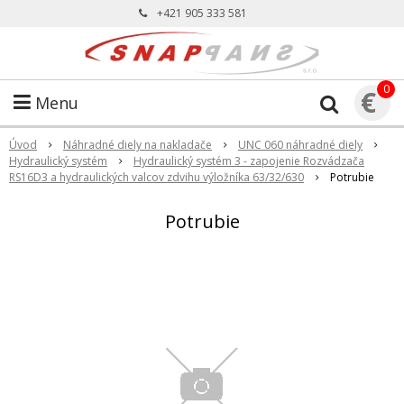
+421 905 333 581
0
€
Menu
Úvod
Náhradné diely na nakladače
UNC 060 náhradné diely
Hydraulický systém
Hydraulický systém 3 - zapojenie Rozvádzača
RS16D3 a hydraulických valcov zdvihu výložníka 63/32/630
Potrubie
Potrubie