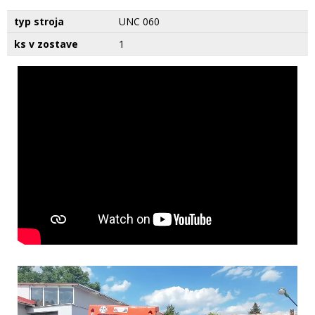
typ stroja
UNC 060
ks v zostave
1