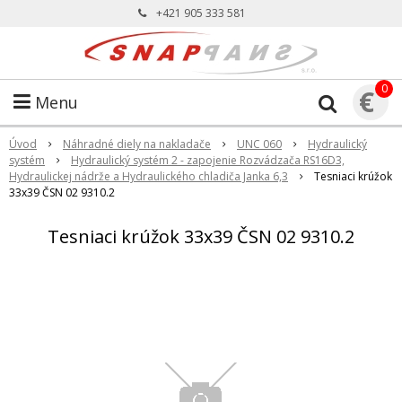
+421 905 333 581
0
€
Menu
Úvod
Náhradné diely na nakladače
UNC 060
Hydraulický
systém
Hydraulický systém 2 - zapojenie Rozvádzača RS16D3,
Hydraulickej nádrže a Hydraulického chladiča Janka 6,3
Tesniaci krúžok
33x39 ČSN 02 9310.2
Tesniaci krúžok 33x39 ČSN 02 9310.2