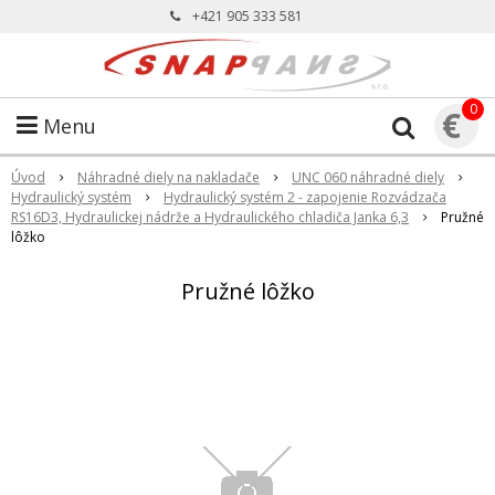
+421 905 333 581
0
€
Menu
Úvod
Náhradné diely na nakladače
UNC 060 náhradné diely
Hydraulický systém
Hydraulický systém 2 - zapojenie Rozvádzača
RS16D3, Hydraulickej nádrže a Hydraulického chladiča Janka 6,3
Pružné
lôžko
Pružné lôžko