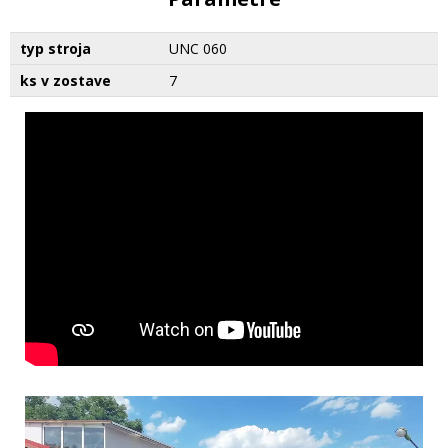
typ stroja
UNC 060
ks v zostave
7