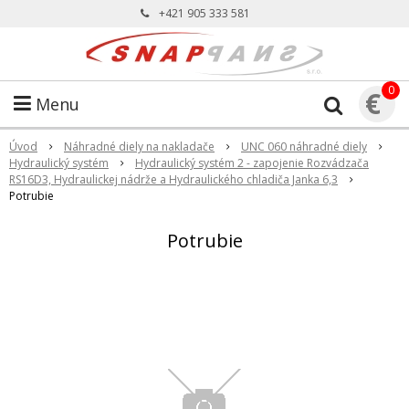
+421 905 333 581
0
€
Menu
Úvod
Náhradné diely na nakladače
UNC 060 náhradné diely
Hydraulický systém
Hydraulický systém 2 - zapojenie Rozvádzača
RS16D3, Hydraulickej nádrže a Hydraulického chladiča Janka 6,3
Potrubie
Potrubie