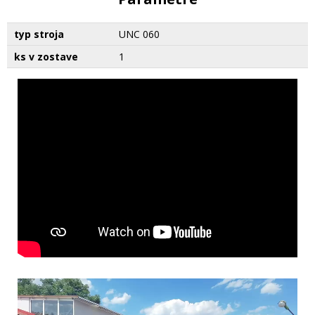
typ stroja
UNC 060
ks v zostave
1