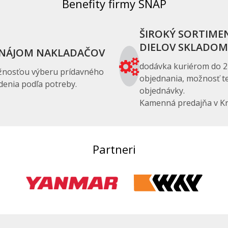
Benefity firmy SNAP
ŠIROKÝ SORTIME
DIELOV SKLADOM
NÁJOM NAKLADAČOV
dodávka kuriérom do 2
žnosťou výberu prídavného
objednania, možnosť te
denia podľa potreby.
objednávky.
Kamenná predajňa v Kr
Partneri