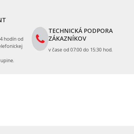
NT
TECHNICKÁ PODPORA
ZÁKAZNÍKOV
4 hodín od
lefonickej
v čase od 07:00 do 15:30 hod.
upine.