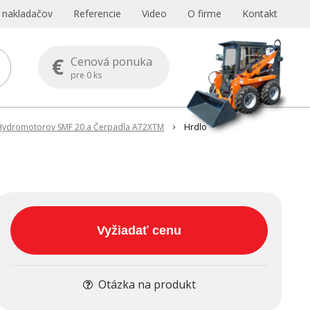
s nakladačov
Referencie
Video
O firme
Kontakt
€
Cenová ponuka
pre
0
ks
0, Hydromotorov SMF 20 a Čerpadla A72XTM
Hrdlo
Vyžiadať cenu
Otázka na produkt