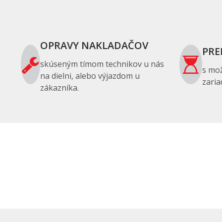
OPRAVY NAKLADAČOV
PRE
skúseným tímom technikov u nás
s mo
na dielni, alebo výjazdom u
zaria
zákazníka.