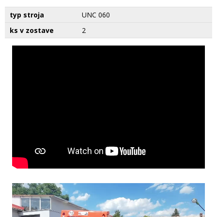
typ stroja
UNC 060
ks v zostave
2