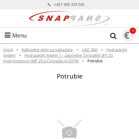
+421 905 333 581
0
€
Menu
Úvod
Náhradné diely na nakladače
UNC 060
Hydraulický
systém
Hydraulický systém 1 - zapojenie Čerpadiel SPV 20,
Hydromotorov SMF 20 a Čerpadla A72XTM
Potrubie
Potrubie