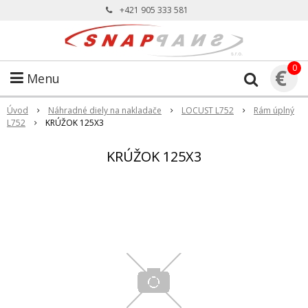
+421 905 333 581
0
€
Menu
Úvod
Náhradné diely na nakladače
LOCUST L752
Rám úplný
L752
KRÚŽOK 125X3
KRÚŽOK 125X3