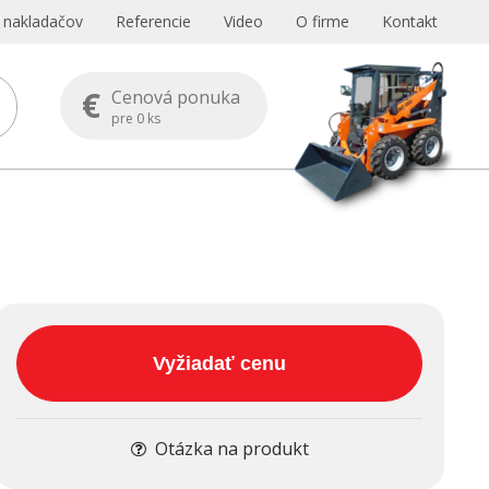
s nakladačov
Referencie
Video
O firme
Kontakt
€
Cenová ponuka
pre
0
ks
Vyžiadať cenu
Otázka na produkt