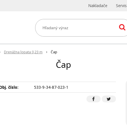
Nakladače
Servi
Drenážna lopata 0,23 m
Čap
Čap
Obj. číslo:
533-9-34-87-023-1