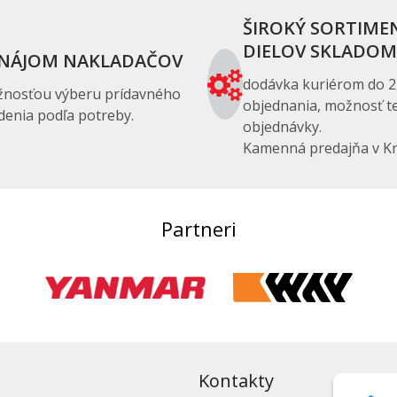
ŠIROKÝ SORTIME
DIELOV SKLADOM
NÁJOM NAKLADAČOV
dodávka kuriérom do 2
žnosťou výberu prídavného
objednania, možnosť te
denia podľa potreby.
objednávky.
Kamenná predajňa v Kr
Partneri
Kontakty