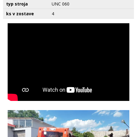
typ stroja
UNC 060
ks v zostave
4