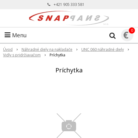
+421 905 333 581
0
€
Menu
Úvod
Náhradné diely na nakladače
UNC 060 náhradné diely
Vidly s pridržiavačom
Príchytka
Príchytka