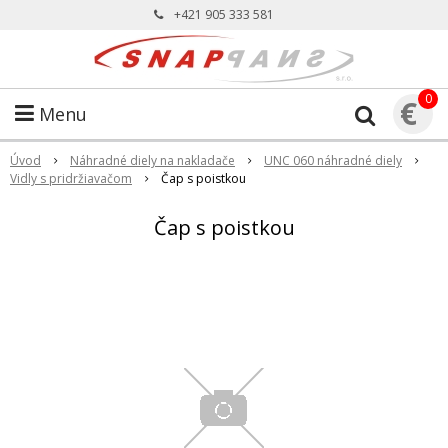
+421 905 333 581
0
€
Menu
Úvod
Náhradné diely na nakladače
UNC 060 náhradné diely
Vidly s pridržiavačom
Čap s poistkou
Čap s poistkou