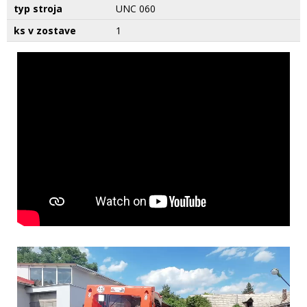
typ stroja
UNC 060
ks v zostave
1