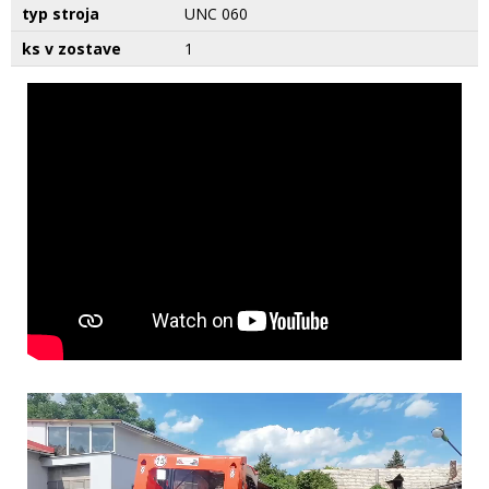
typ stroja
UNC 060
ks v zostave
1