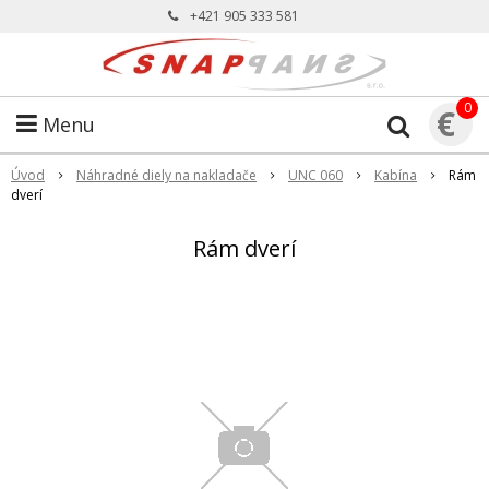
+421 905 333 581
0
€
Menu
Úvod
Náhradné diely na nakladače
UNC 060
Kabína
Rám
dverí
Rám dverí