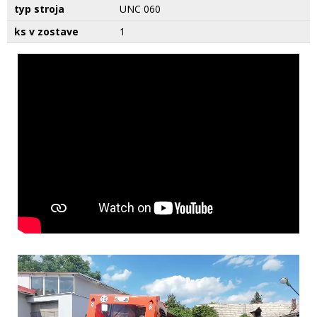
typ stroja
UNC 060
ks v zostave
1