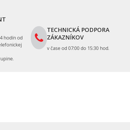
NT
TECHNICKÁ PODPORA
ZÁKAZNÍKOV
4 hodín od
lefonickej
v čase od 07:00 do 15:30 hod.
upine.