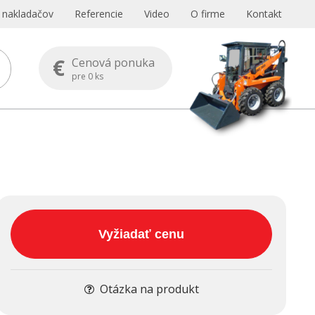
s nakladačov
Referencie
Video
O firme
Kontakt
€
Cenová ponuka
pre
0
ks
Vyžiadať cenu
Otázka na produkt