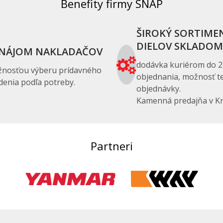
Benefity firmy SNAP
ŠIROKÝ SORTIME
DIELOV SKLADOM
NÁJOM NAKLADAČOV
dodávka kuriérom do 2
žnosťou výberu prídavného
objednania, možnosť te
denia podľa potreby.
objednávky.
Kamenná predajňa v Kr
Partneri