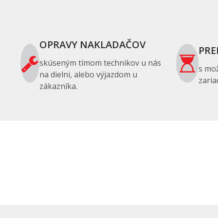
OPRAVY NAKLADAČOV
PRE
skúseným tímom technikov u nás
s mo
na dielni, alebo výjazdom u
zaria
zákazníka.