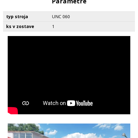
Parametre
typ stroja
UNC 060
ks v zostave
1