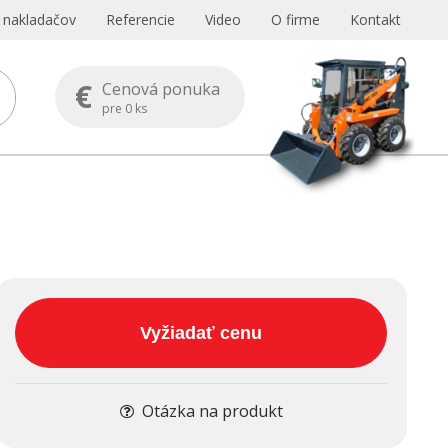
s nakladačov
Referencie
Video
O firme
Kontakt
€
Cenová ponuka
pre
0
ks
Vyžiadať cenu
Otázka na produkt