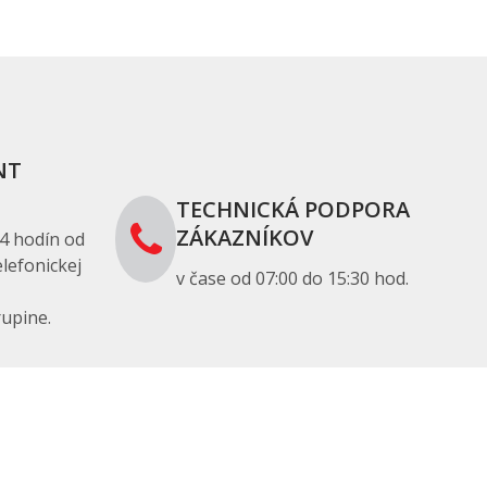
NT
TECHNICKÁ PODPORA
ZÁKAZNÍKOV
4 hodín od
lefonickej
v čase od 07:00 do 15:30 hod.
upine.