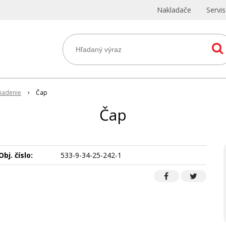
Nakladače
Servi
iadenie
Čap
Čap
Obj. číslo:
533-9-34-25-242-1