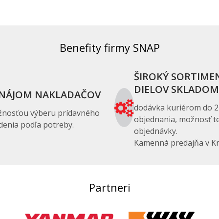
Benefity firmy SNAP
ŠIROKÝ SORTIME
DIELOV SKLADOM
NÁJOM NAKLADAČOV
dodávka kuriérom do 2
žnosťou výberu prídavného
objednania, možnosť te
denia podľa potreby.
objednávky.
Kamenná predajňa v Kr
Partneri