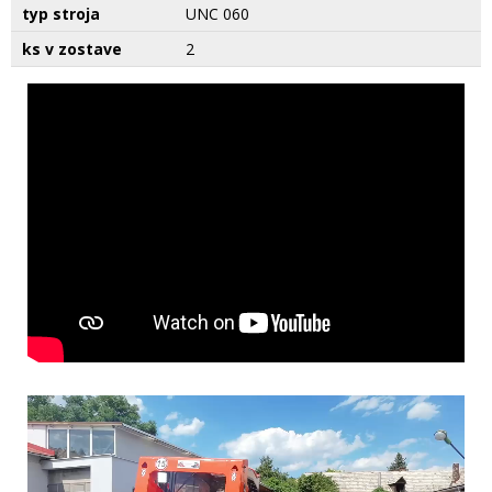
typ stroja
UNC 060
ks v zostave
2