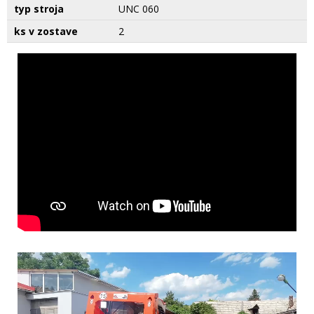
typ stroja
UNC 060
ks v zostave
2