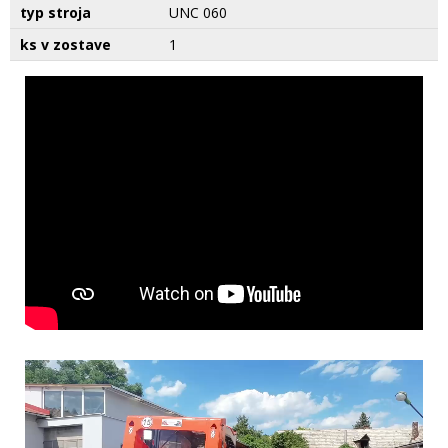
typ stroja
UNC 060
ks v zostave
1