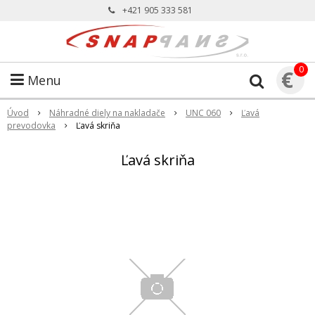
+421 905 333 581
0
€
Menu
Úvod
Náhradné diely na nakladače
UNC 060
Ľavá
prevodovka
Ľavá skriňa
Ľavá skriňa