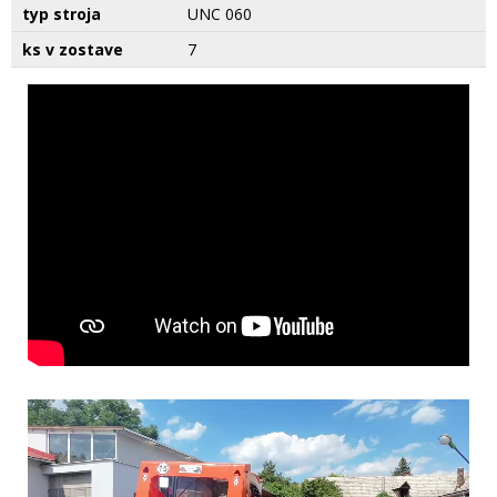
typ stroja
UNC 060
ks v zostave
7