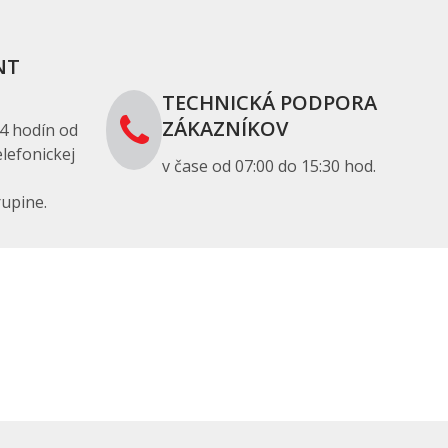
NT
TECHNICKÁ PODPORA
ZÁKAZNÍKOV
4 hodín od
lefonickej
v čase od 07:00 do 15:30 hod.
upine.