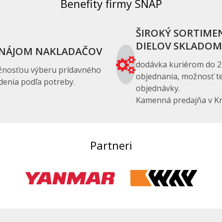
Benefity firmy SNAP
ŠIROKÝ SORTIME
DIELOV SKLADOM
NÁJOM NAKLADAČOV
dodávka kuriérom do 2
žnosťou výberu prídavného
objednania, možnosť te
denia podľa potreby.
objednávky.
Kamenná predajňa v Kr
Partneri