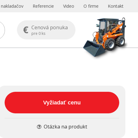
s nakladačov
Referencie
Video
O firme
Kontakt
€
Cenová ponuka
pre
0
ks
Vyžiadať cenu
Otázka na produkt