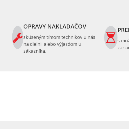
OPRAVY NAKLADAČOV
PRE
skúseným tímom technikov u nás
s mo
na dielni, alebo výjazdom u
zaria
zákazníka.