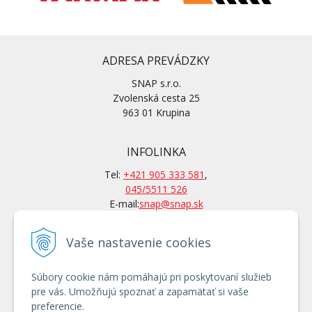
ADRESA PREVÁDZKY
SNAP s.r.o.
Zvolenská cesta 25
963 01 Krupina
INFOLINKA
Tel:
+421 905 333 581
,
045/5511 526
E-mail:
snap@snap.sk
Vaše nastavenie cookies
KONTAKTY
Po-Pi: 7 – 15.30 hod
Súbory cookie nám pomáhajú pri poskytovaní služieb
Po tel. dohovore aj mimo
pre vás. Umožňujú spoznať a zapamätať si vaše
otváracích hodín
preferencie.