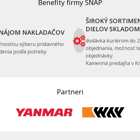
Benefity firmy SNAP
ŠIROKÝ SORTIME
DIELOV SKLADOM
NÁJOM NAKLADAČOV
dodávka kuriérom do 2
žnosťou výberu prídavného
objednania, možnosť te
denia podľa potreby.
objednávky.
Kamenná predajňa v Kr
Partneri