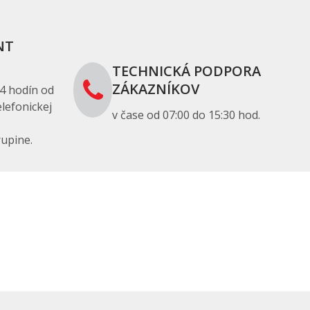
NT
TECHNICKÁ PODPORA
ZÁKAZNÍKOV
4 hodín od
lefonickej
v čase od 07:00 do 15:30 hod.
upine.