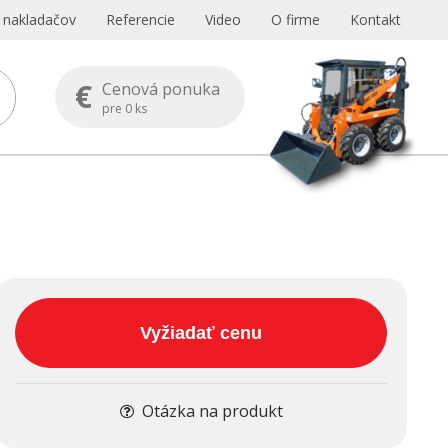
s nakladačov
Referencie
Video
O firme
Kontakt
€
Cenová ponuka
pre
0
ks
Vyžiadať cenu
Otázka na produkt