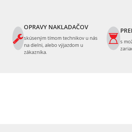
OPRAVY NAKLADAČOV
PRE
skúseným tímom technikov u nás
s mo
na dielni, alebo výjazdom u
zaria
zákazníka.