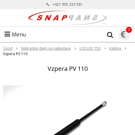
+421 905 333 581
0
€
Menu
Úvod
Náhradné diely na nakladače
LOCUST 750
Kabína
Vzpera PV 110
Vzpera PV 110