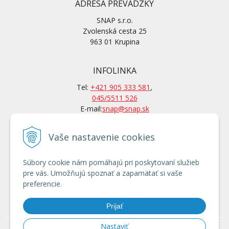
ADRESA PREVÁDZKY
SNAP s.r.o.
Zvolenská cesta 25
963 01 Krupina
INFOLINKA
Tel:
+421 905 333 581
,
045/5511 526
E-mail:
snap@snap.sk
Vaše nastavenie cookies
KONTAKTY
Po-Pi: 7 – 15.30 hod
Súbory cookie nám pomáhajú pri poskytovaní služieb
Po tel. dohovore aj mimo
pre vás. Umožňujú spoznať a zapamätať si vaše
otváracích hodín
preferencie.
Používanie cookies
Prijať
Nastaviť
© 2026 Locust 752 753 853 903 1203 a UNC nakladače - SNAP, s.r.o., čelné