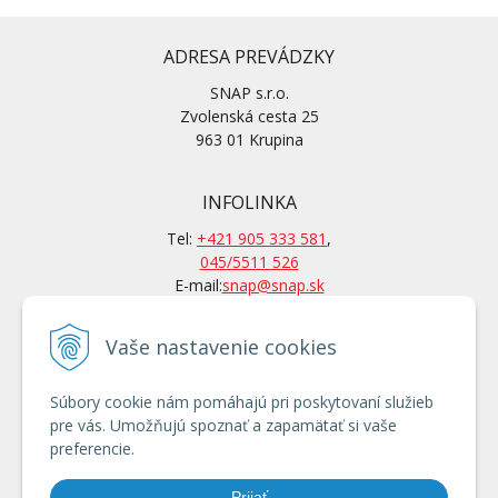
ADRESA PREVÁDZKY
SNAP s.r.o.
Zvolenská cesta 25
963 01 Krupina
INFOLINKA
Tel:
+421 905 333 581
,
045/5511 526
E-mail:
snap@snap.sk
Vaše nastavenie cookies
KONTAKTY
Po-Pi: 7 – 15.30 hod
Súbory cookie nám pomáhajú pri poskytovaní služieb
Po tel. dohovore aj mimo
pre vás. Umožňujú spoznať a zapamätať si vaše
otváracích hodín
preferencie.
Používanie cookies
Prijať