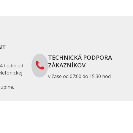
NT
TECHNICKÁ PODPORA
ZÁKAZNÍKOV
4 hodín od
lefonickej
v čase od 07:00 do 15:30 hod.
upine.