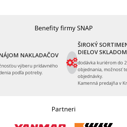
Benefity firmy SNAP
ŠIROKÝ SORTIME
DIELOV SKLADOM
NÁJOM NAKLADAČOV
dodávka kuriérom do 2
žnosťou výberu prídavného
objednania, možnosť te
denia podľa potreby.
objednávky.
Kamenná predajňa v Kr
Partneri