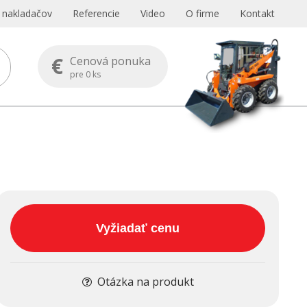
s nakladačov
Referencie
Video
O firme
Kontakt
€
Cenová ponuka
pre
0
ks
Vyžiadať cenu
Otázka na produkt