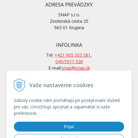
ADRESA PREVÁDZKY
SNAP s.r.o.
Zvolenská cesta 25
963 01 Krupina
INFOLINKA
Tel:
+421 905 333 581
,
045/5511 526
E-mail:
snap@snap.sk
Vaše nastavenie cookies
KONTAKTY
Po-Pi: 7 – 15.30 hod
Súbory cookie nám pomáhajú pri poskytovaní služieb
Po tel. dohovore aj mimo
pre vás. Umožňujú spoznať a zapamätať si vaše
otváracích hodín
preferencie.
Používanie cookies
Prijať