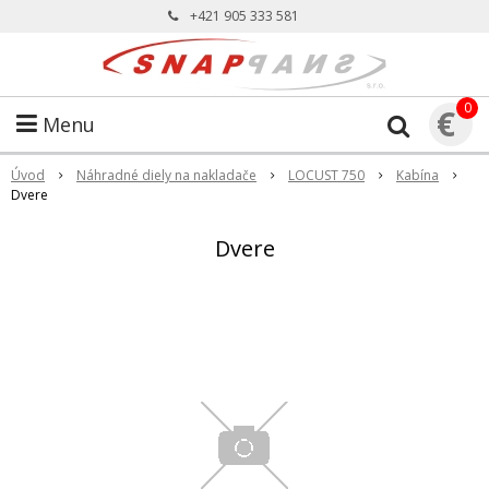
+421 905 333 581
0
€
Menu
Úvod
Náhradné diely na nakladače
LOCUST 750
Kabína
Dvere
Dvere