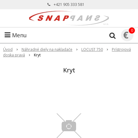
+421 905 333 581
0
€
Menu
Úvod
Náhradné diely na nakladače
LOCUST 750
Prístrojová
doska pravá
Kryt
Kryt